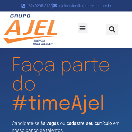
(62) 3295-3188
ajelservice@ajelservice.com.br
Políticas da Empresa
Trabalhe Conosco
Faça parte
do
#timeAjel
Candidate-se
às vagas
ou
cadastre seu currículo
em
nosso banco de talentos.