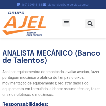
(62) 3295-3188
ajelservice@ajelservice.com.br
Políticas da Empresa
Trabalhe Conosco
ANALISTA MECÂNICO (Banco
de Talentos)
Analisar equipamentos desmontando; avaliar avarias; fazer
peritagem mecânica e elétrica de tampas e eixos;
movimentação de equipamentos; registrar dados do
equipamento em formulário; elaborar resumo técnico; fazer
ensaios elétricos e mecânicos.
Responsabilidades: