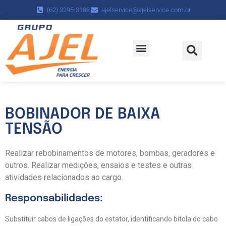
(62) 3295-3188
ajelservice@ajelservice.com.br
Políticas da Empresa
Trabalhe Conosco
BOBINADOR DE BAIXA
TENSÃO
Realizar rebobinamentos de motores, bombas, geradores e
outros. Realizar medições, ensaios e testes e outras
atividades relacionados ao cargo.
Responsabilidades:
Substituir cabos de ligações do estator, identificando bitola do cabo