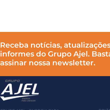
Receba notícias, atualizações
informes do Grupo Ajel. Bast
assinar nossa newsletter.