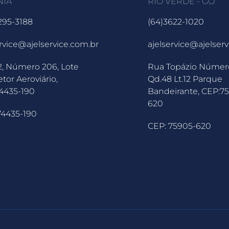
NIA
RIO VERDE - GO
3295-3188
(64)3622-1020
ervice@ajelservice.com.br
ajelservice@ajelser
2, Número 206, Lote
Rua Topázio Númer
etor Aeroviário,
Qd.48 Lt.12 Parque
4435-190
Bandeirante, CEP:7
620
74435-190
CEP: 75905-620