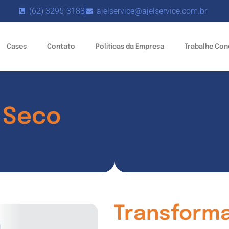
(62) 3295-3188
ajelservice@ajelservice.com.br
Cases
Contato
Políticas da Empresa
Trabalhe Co
 Seco
Transform