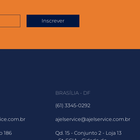
Inscrever
BRASÍLIA - DF
(61) 3345-0292
vice.com.br
ajelservice@ajelservice.com.br
o 186
Qd. 15 - Conjunto 2 - Loja 13