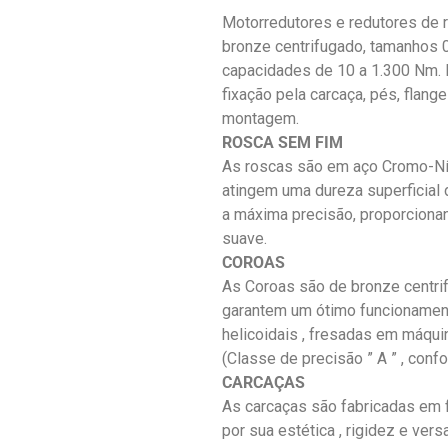
Motorredutores e redutores de r
bronze centrifugado, tamanhos 
capacidades de 10 a 1.300 Nm. 
fixação pela carcaça, pés, flan
montagem.
ROSCA SEM FIM
As roscas são em aço Cromo-Níq
atingem uma dureza superficial d
a máxima precisão, proporciona
suave.
COROAS
As Coroas são de bronze centri
garantem um ótimo funcionament
helicoidais , fresadas em máqu
(Classe de precisão ” A ” , conf
CARCAÇAS
As carcaças são fabricadas em f
por sua estética , rigidez e vers