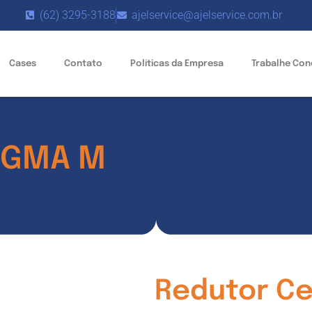
(62) 3295-3188
ajelservice@ajelservice.com.br
Cases
Contato
Políticas da Empresa
Trabalhe Co
AGMA M
Redutor C