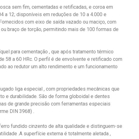
osca sem fim, cementadas e retificadas, e coroa em
04 a 12; disponíveis em reduções de 10 a 4.000 e
Fornecidos com eixo de saída vazado ou maciço, com
ge ou braço de torção, permitindo mais de 100 formas de
uel para cementação , que após tratamento térmico
e 58 a 60 HRc. O perfil é de envolvente e retificado com
ndo ao redutor um alto rendimento e um funcionamento
fugado liga especial , com propriedades mecânicas que
o e durabilidade. São de forma globoidal e dentes
inas de grande precisão com ferramentas especiais
orme DIN 3968) .
erro fundido cinzento de alta qualidade e distinguem-se
atilidade .A superfície externa é totalmente aletada ,