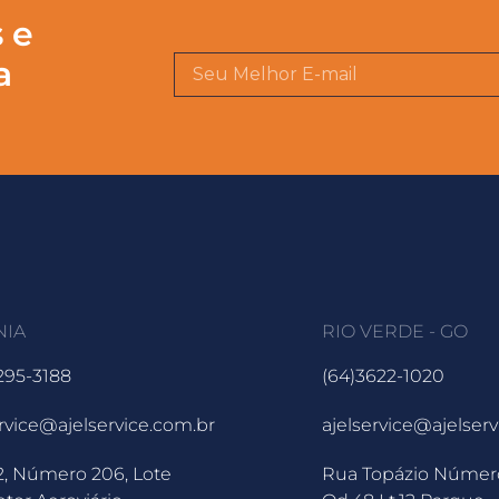
 e
a
NIA
RIO VERDE - GO
3295-3188
(64)3622-1020
ervice@ajelservice.com.br
ajelservice@ajelser
2, Número 206, Lote
Rua Topázio Númer