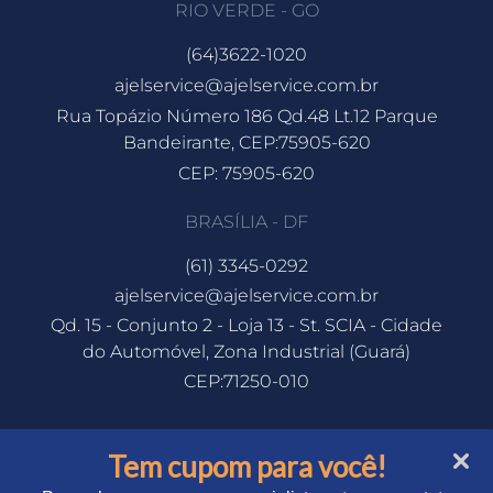
RIO VERDE - GO
(64)3622-1020
ajelservice@ajelservice.com.br
Rua Topázio Número 186 Qd.48 Lt.12 Parque
Bandeirante, CEP:75905-620
CEP: 75905-620
BRASÍLIA - DF
(61) 3345-0292
ajelservice@ajelservice.com.br
Qd. 15 - Conjunto 2 - Loja 13 - St. SCIA - Cidade
do Automóvel, Zona Industrial (Guará)
CEP:71250-010
Tem cupom para você!