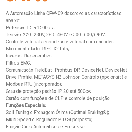
A Automação Linha CFW-09 descreve as características
abaixo:
Potência: 1,5 a 1500 cv;
Tensão: 220…230V, 380…480V e 500…600/690V;
Controle vetorial sensorless e vetorial com encoder;
Microcontrolador RISC 32 bits;
Inversor Regenerativo;
Filtros EMC;
Comunicação FieldBus: Profibus DP, DeviceNet, DeviceNet
Drive Profile, METASYS N2 Johnson Controls (opcionais) e
Modbus RTU (incorporado);
Grau de proteção padrão IP 20 até 500cv;
Cartão com funções de CLP e controle de posição.
Funções Especiais:
Self Tuning e Frenagem Ótima (Optimal Braking®);
Multi Speed e Regulador PID Superposto;
Função Ciclo Automático de Processo;