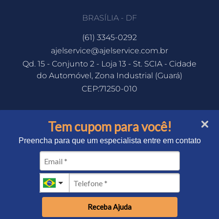
BRASÍLIA - DF
(61) 3345-0292
ajelservice@ajelservice.com.br
Qd. 15 - Conjunto 2 - Loja 13 - St. SCIA - Cidade
do Automóvel, Zona Industrial (Guará)
CEP:71250-010
Tem cupom para você!
Preencha para que um especialista entre em contato
Desenvolvido e planejado por
studio.leme
e
Canndu Design Estratégico
Todos os direitos reservados © 2026
Receba Ajuda
Termos | Política de Privacidade